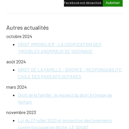
Facebook est désactivé.
Autoriser
Autres actualités
octobre 2024
DROIT IMMOBILIER : LA CODIFICATION DES
TROUBLES ANORMAUX DE VOISINAGE
août 2024
DROIT DE LA FAMILLE : DIVORCE : RESPONSABILITE
CIVILE DES PARENTS SEPARES
mars 2024
Droit de la famille : le respect du droit à l'image de
l'enfant
novembre 2023
Loi du 27 juillet 2023 et protection des logements
contre l’occupation illicite. LE SQUAT