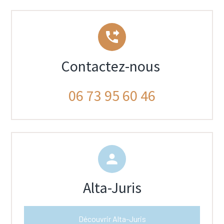
phone_forwarded
Contactez-nous
06 73 95 60 46
person
Alta-Juris
Découvrir Alta-Juris