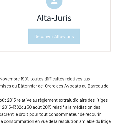
person
Alta-Juris
Découvrir Alta-Juris
vembre 1991, toutes difficultés relatives aux
mises au Bâtonnier de l’Ordre des Avocats au Barreau de
oût 2015 relative au règlement extrajudiciaire des litiges
°
2015-1382
du 30 août 2015 relatif à la médiation des
sacrent le droit pour tout consommateur de recourir
la consommation en vue de la résolution amiable du litige