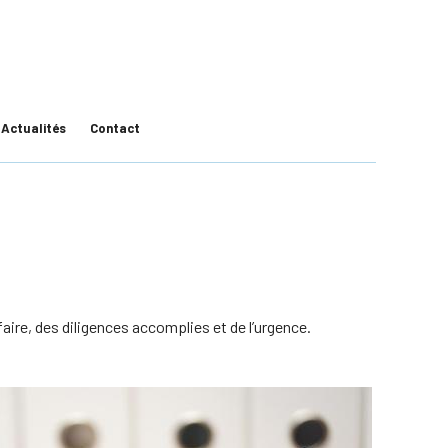
06 73 95 60 46
e
Je prends contact
Actualités
Contact
faire, des diligences accomplies et de l’urgence.