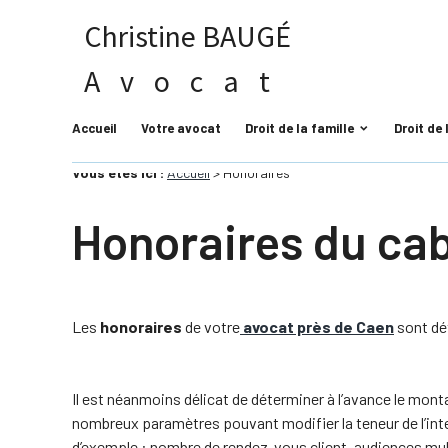
Panneau de gestion des cookies
Christine BAUGÉ
Avocat
Accueil
Votre avocat
Droit de la famille
Droit de
Vous êtes ici :
Accueil
> Honoraires
Honoraires du cab
Les
honoraires
de votre
avocat près de Caen
sont dé
Il est néanmoins délicat de déterminer à l’avance le mont
nombreux paramètres pouvant modifier la teneur de l’inter
d’exemple : nombre de rendez-vous client, audiences mul