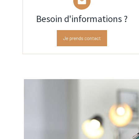
mail
Besoin d'informations ?
Je prends contact