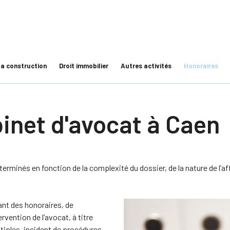
phon
 la construction
Droit immobilier
Autres activités
Honoraires
inet d'avocat à Caen
terminés en fonction de la complexité du dossier, de la nature de l’af
ant des honoraires, de
vention de l’avocat, à titre
tiples, incident de procédures