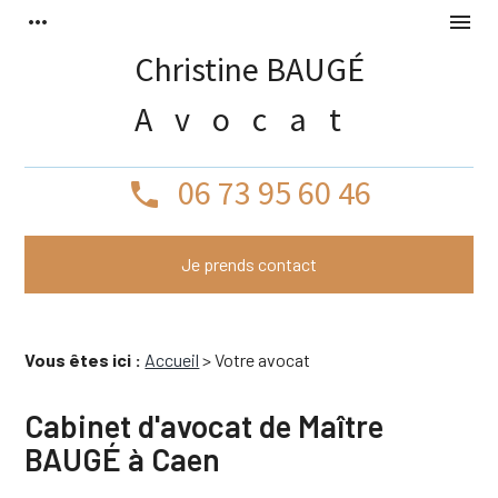
Panneau de gestion des cookies
more_horiz
menu
Christine BAUGÉ
Avocat
06 73 95 60 46
phone
Je prends contact
Vous êtes ici :
Accueil
> Votre avocat
Cabinet d'avocat de Maître
BAUGÉ à Caen