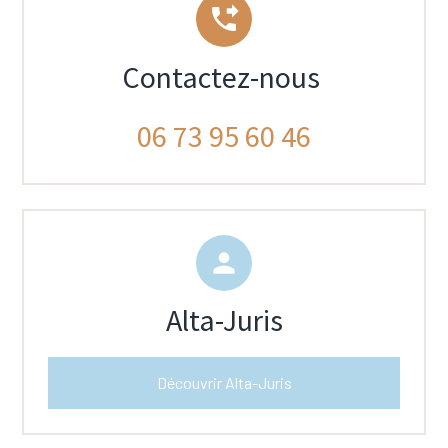
phone_forwarded
Contactez-nous
06 73 95 60 46
person
Alta-Juris
Découvrir Alta-Juris