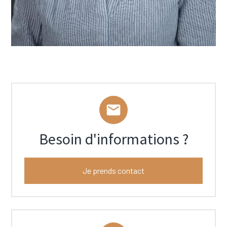
mail
Besoin d'informations ?
Je prends contact