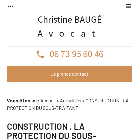
Panneau de gestion des cookies
more_horiz
menu
Christine BAUGÉ
Avocat
06 73 95 60 46
phone
Je prends contact
Vous êtes ici :
Accueil
>
Actualités
> CONSTRUCTION . LA
PROTECTION DU SOUS-TRAITANT
CONSTRUCTION . LA
PROTECTION DU SOUS-