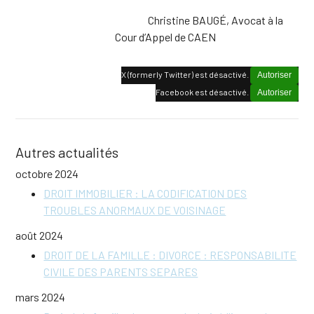
Christine BAUGÉ, Avocat à la
Cour d’Appel de CAEN
X (formerly Twitter) est désactivé.
Autoriser
Facebook est désactivé.
Autoriser
Autres actualités
octobre 2024
DROIT IMMOBILIER : LA CODIFICATION DES
TROUBLES ANORMAUX DE VOISINAGE
août 2024
DROIT DE LA FAMILLE : DIVORCE : RESPONSABILITE
CIVILE DES PARENTS SEPARES
mars 2024