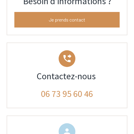
Besoin d'informations ?
Je prends contact
phone_forwarded
Contactez-nous
06 73 95 60 46
person